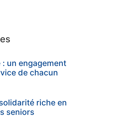
les
e : un engagement
rvice de chacun
olidarité riche en
s seniors