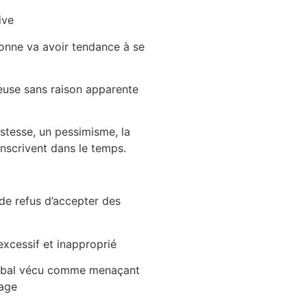
ive
onne va avoir tendance à se
euse sans raison apparente
istesse, un pessimisme, la
inscrivent dans le temps.
de refus d’accepter des
cessif et inapproprié
rbal vécu comme menaçant
rage