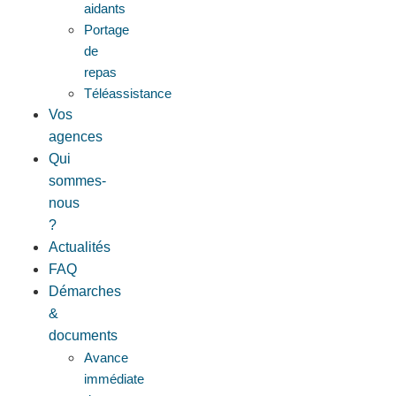
aidants
Portage
de
repas
Téléassistance
Vos
agences
Qui
sommes-
nous
?
Actualités
FAQ
Démarches
&
documents
Avance
immédiate